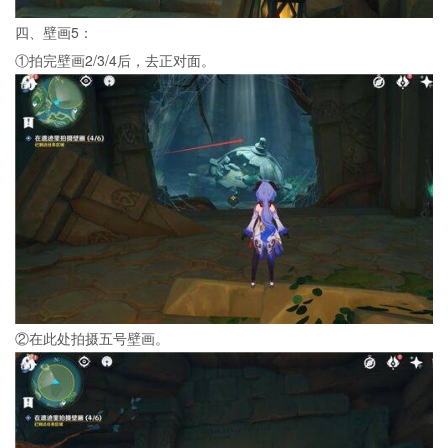
四、壁画5：
①拍完壁画2/3/4后，去正对面。
②在此处拍摄五号壁画。