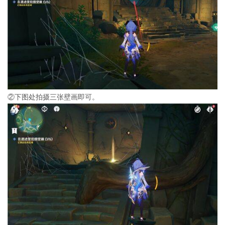
②下图处拍摄三张壁画即可。