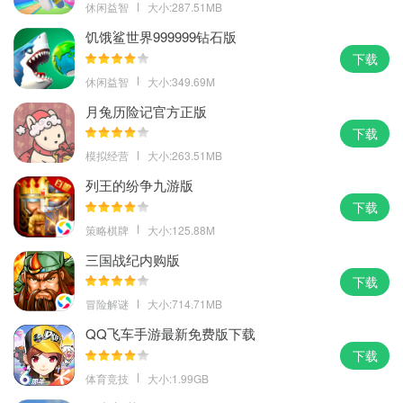
休闲益智
大小:287.51MB
饥饿鲨世界999999钻石版
下载
休闲益智
大小:349.69M
月兔历险记官方正版
下载
模拟经营
大小:263.51MB
列王的纷争九游版
下载
策略棋牌
大小:125.88M
三国战纪内购版
下载
冒险解谜
大小:714.71MB
QQ飞车手游最新免费版下载
下载
体育竞技
大小:1.99GB