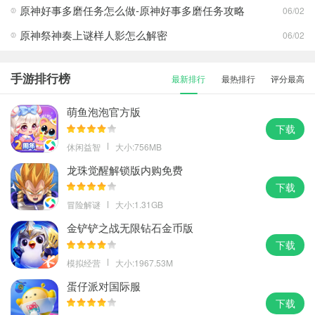
原神好事多磨任务怎么做-原神好事多磨任务攻略
06/02
原神祭神奏上谜样人影怎么解密
06/02
手游排行榜
最新排行
最热排行
评分最高
萌鱼泡泡官方版
下载
休闲益智
大小:756MB
龙珠觉醒解锁版内购免费
下载
冒险解谜
大小:1.31GB
金铲铲之战无限钻石金币版
下载
模拟经营
大小:1967.53M
蛋仔派对国际服
下载