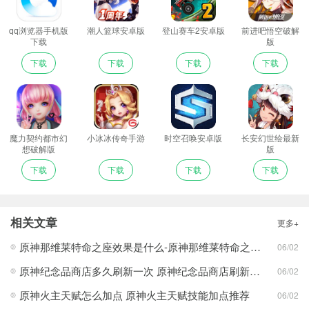
qq浏览器手机版
潮人篮球安卓版
登山赛车2安卓版
前进吧悟空破解
下载
版
下载
下载
下载
下载
魔力契约都市幻
小冰冰传奇手游
时空召唤安卓版
长安幻世绘最新
想破解版
版
下载
下载
下载
下载
相关文章
更多+
原神那维莱特命之座效果是什么-原神那维莱特命之座效果一览
06/02
原神纪念品商店多久刷新一次 原神纪念品商店刷新时间介绍
06/02
原神火主天赋怎么加点 原神火主天赋技能加点推荐
06/02