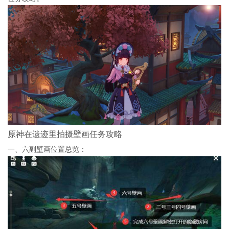
原神在遗迹里拍摄壁画任务攻略
一、六副壁画位置总览：