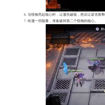
6. 当怪物亮起核心时，让澈先破核，然后让诺克斯释
7. 给澈一些能量，准备破掉第二个怪物的核心。