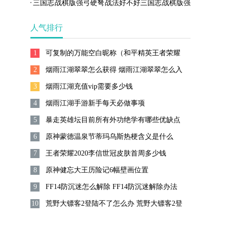
三国志战棋版强弓硬弩战法好不好三国志战棋版强
弓硬弩战法介绍
人气排行
1
可复制的万能空白昵称（和平精英王者荣耀
2
能用的空白名字）
烟雨江湖翠翠怎么获得 烟雨江湖翠翠怎么入
3
队
烟雨江湖充值vip需要多少钱
4
烟雨江湖手游新手每天必做事项
5
暴走英雄坛目前所有外功绝学有哪些优缺点
6
原神蒙德温泉节蒂玛乌斯热梗含义是什么
7
王者荣耀2020李信世冠皮肤首周多少钱
8
原神健忘大王历险记6幅壁画位置
9
FF14防沉迷怎么解除 FF14防沉迷解除办法
10
荒野大镖客2登陆不了怎么办 荒野大镖客2登
陆不了解决方法