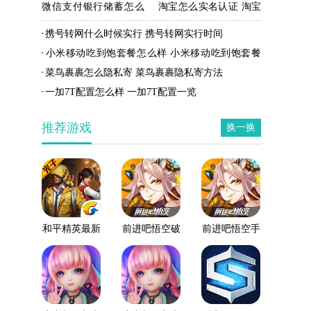
微信支付银行储蓄怎么
淘宝怎么实名认证 淘宝
开通 微信支付银行储蓄
实名认证方法
携号转网什么时候实行 携号转网实行时间
开通方法
小米移动吃到饱套餐怎么样 小米移动吃到饱套餐
资费
菜鸟裹裹怎么隐私寄 菜鸟裹裹隐私寄方法
一加7T配置怎么样 一加7T配置一览
推荐游戏
换一换
和平精英最新
前进吧悟空破
前进吧悟空手
版
解版
游