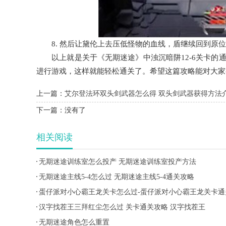
8. 然后让黛伦上去压低怪物的血线，盾继续回到原位
以上就是关于《无期迷途》中浊沉暗阱12-6关卡的
进行游戏，这样就能轻松通关了。希望这篇攻略能对大家
上一篇：
艾尔登法环双头剑武器怎么得 双头剑武器获得方法
下一篇：
没有了
相关阅读
无期迷途训练室怎么投产 无期迷途训练室投产方法
无期迷途主线5-4怎么过 无期迷途主线5-4通关攻略
蛋仔派对小心霸王龙关卡怎么过-蛋仔派对小心霸王龙关卡通
技巧
汉字找茬王三拜红尘怎么过 关卡通关攻略 汉字找茬王
无期迷途角色怎么重置