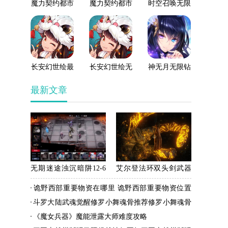
魔力契约都市
魔力契约都市
时空召唤无限
幻想破解版
幻想最新版
钻石版
长安幻世绘最
长安幻世绘无
神无月无限钻
新版
限钻石版
石版
最新文章
无期迷途浊沉暗阱12-6
艾尔登法环双头剑武器
怎么打 关卡通关攻略 无
怎么得 双头剑武器获得
诡野西部重要物资在哪里 诡野西部重要物资位置
期迷途
方法介绍
分享
斗罗大陆武魂觉醒修罗小舞魂骨推荐修罗小舞魂骨
搭配
《魔女兵器》魔能泄露大师难度攻略