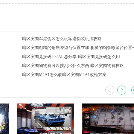
暗区突围军港伪装怎么玩军港伪装玩法攻略
暗区突围粗糙的钢铁瞭望台位置在哪 粗糙的钢铁瞭望台位置
览
暗区突围兑换码2022汇总分享-暗区突围兑换码怎么用
暗区突围物物资可以搜刮出什么东西 暗区突围物资攻略
暗区突围M4A1怎么改暗区突围M4A1改枪方案