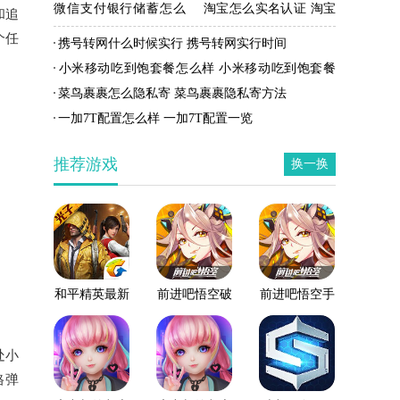
微信支付银行储蓄怎么
淘宝怎么实名认证 淘宝
和追
开通 微信支付银行储蓄
实名认证方法
个任
携号转网什么时候实行 携号转网实行时间
开通方法
小米移动吃到饱套餐怎么样 小米移动吃到饱套餐
资费
菜鸟裹裹怎么隐私寄 菜鸟裹裹隐私寄方法
一加7T配置怎么样 一加7T配置一览
推荐游戏
换一换
和平精英最新
前进吧悟空破
前进吧悟空手
版
解版
游
处小
格弹