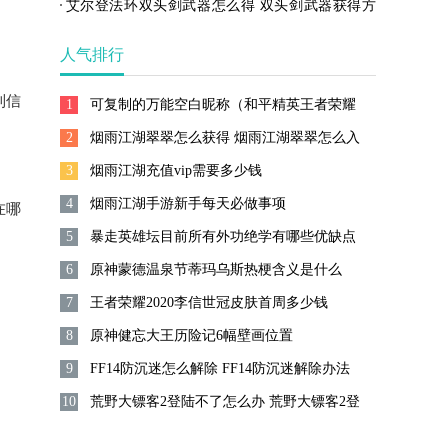
迷途
艾尔登法环双头剑武器怎么得 双头剑武器获得方
法介绍
人气排行
到信
1
可复制的万能空白昵称（和平精英王者荣耀
2
能用的空白名字）
烟雨江湖翠翠怎么获得 烟雨江湖翠翠怎么入
3
队
烟雨江湖充值vip需要多少钱
4
烟雨江湖手游新手每天必做事项
在哪
5
暴走英雄坛目前所有外功绝学有哪些优缺点
6
原神蒙德温泉节蒂玛乌斯热梗含义是什么
7
王者荣耀2020李信世冠皮肤首周多少钱
8
原神健忘大王历险记6幅壁画位置
9
FF14防沉迷怎么解除 FF14防沉迷解除办法
10
荒野大镖客2登陆不了怎么办 荒野大镖客2登
陆不了解决方法