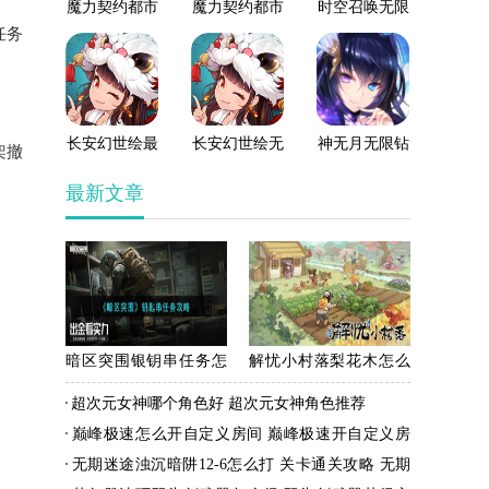
魔力契约都市
魔力契约都市
时空召唤无限
任务
幻想破解版
幻想最新版
钻石版
长安幻世绘最
长安幻世绘无
神无月无限钻
架撤
新版
限钻石版
石版
最新文章
暗区突围银钥串任务怎
解忧小村落梨花木怎么
么完成银钥串任务完成
获取梨花木获取方法介
超次元女神哪个角色好 超次元女神角色推荐
方法一览
绍
巅峰极速怎么开自定义房间 巅峰极速开自定义房
间方法
无期迷途浊沉暗阱12-6怎么打 关卡通关攻略 无期