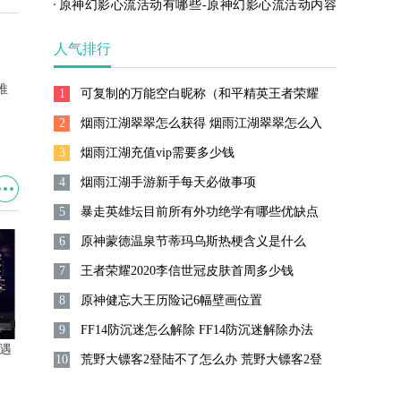
攻略
原神幻影心流活动有哪些-原神幻影心流活动内容
介绍一览
人气排行
推
1
可复制的万能空白昵称（和平精英王者荣耀
2
能用的空白名字）
烟雨江湖翠翠怎么获得 烟雨江湖翠翠怎么入
3
队
烟雨江湖充值vip需要多少钱
4
烟雨江湖手游新手每天必做事项
5
暴走英雄坛目前所有外功绝学有哪些优缺点
6
原神蒙德温泉节蒂玛乌斯热梗含义是什么
7
王者荣耀2020李信世冠皮肤首周多少钱
8
原神健忘大王历险记6幅壁画位置
9
FF14防沉迷怎么解除 FF14防沉迷解除办法
遇
新天龙八部手游星宿怎么玩 新
原神幻影心流活动有哪些-原神
10
荒野大镖客2登陆不了怎么办 荒野大镖客2登
天龙八部手游星宿攻略
幻影心流活动内容介绍一览
陆不了解决方法