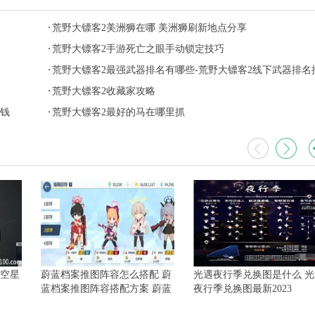
荒野大镖客2美洲狮在哪 美洲狮刷新地点分享
荒野大镖客2手游死亡之眼手动锁定技巧
荒野大镖客2最强武器排名有哪些-荒野大镖客2线下武器排名
荐
荒野大镖客2收藏家攻略
金钱
荒野大镖客2最好的马在哪里抓
星空星
蔚蓝档案推图阵容怎么搭配 蔚
光遇夜行季兑换图是什么 光
蓝档案推图阵容搭配方案 蔚蓝
夜行季兑换图最新2023
档案