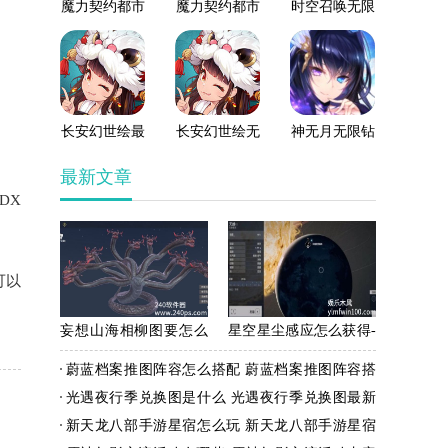
魔力契约都市
魔力契约都市
时空召唤无限
幻想破解版
幻想最新版
钻石版
长安幻世绘最
长安幻世绘无
神无月无限钻
新版
限钻石版
石版
最新文章
DX
可以
妄想山海相柳图要怎么
星空星尘感应怎么获得-
获取 相柳图获取方法
星空星尘感应获得方法
蔚蓝档案推图阵容怎么搭配 蔚蓝档案推图阵容搭
配方案 蔚蓝档案
光遇夜行季兑换图是什么 光遇夜行季兑换图最新
2023
新天龙八部手游星宿怎么玩 新天龙八部手游星宿