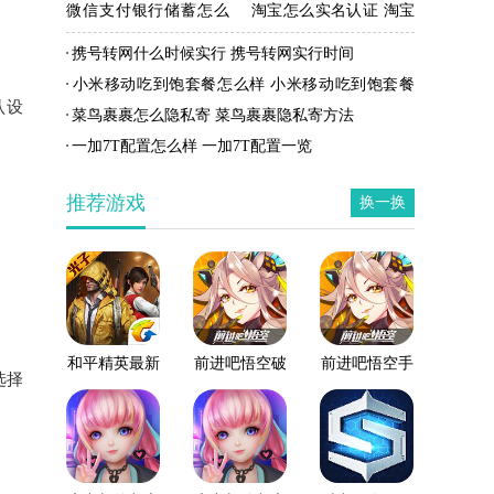
微信支付银行储蓄怎么
淘宝怎么实名认证 淘宝
开通 微信支付银行储蓄
实名认证方法
携号转网什么时候实行 携号转网实行时间
开通方法
小米移动吃到饱套餐怎么样 小米移动吃到饱套餐
默认设
资费
菜鸟裹裹怎么隐私寄 菜鸟裹裹隐私寄方法
一加7T配置怎么样 一加7T配置一览
推荐游戏
换一换
和平精英最新
前进吧悟空破
前进吧悟空手
选择
版
解版
游