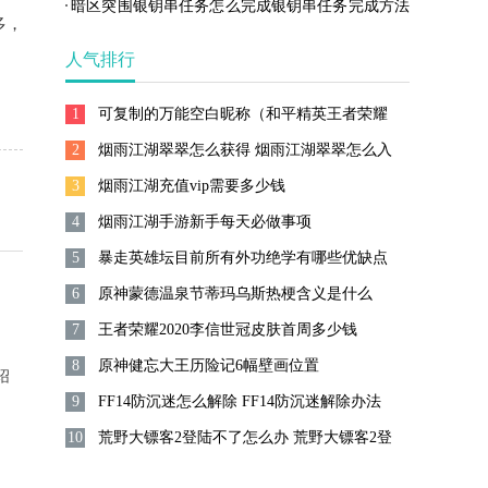
链获取攻略
暗区突围银钥串任务怎么完成银钥串任务完成方法
多，
一览
人气排行
1
可复制的万能空白昵称（和平精英王者荣耀
2
能用的空白名字）
烟雨江湖翠翠怎么获得 烟雨江湖翠翠怎么入
3
队
烟雨江湖充值vip需要多少钱
4
烟雨江湖手游新手每天必做事项
5
暴走英雄坛目前所有外功绝学有哪些优缺点
6
原神蒙德温泉节蒂玛乌斯热梗含义是什么
7
王者荣耀2020李信世冠皮肤首周多少钱
8
原神健忘大王历险记6幅壁画位置
绍
9
FF14防沉迷怎么解除 FF14防沉迷解除办法
10
荒野大镖客2登陆不了怎么办 荒野大镖客2登
陆不了解决方法