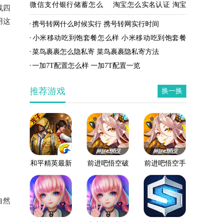
微信支付银行储蓄怎么
淘宝怎么实名认证 淘宝
战四
开通 微信支付银行储蓄
实名认证方法
用这
携号转网什么时候实行 携号转网实行时间
开通方法
小米移动吃到饱套餐怎么样 小米移动吃到饱套餐
资费
菜鸟裹裹怎么隐私寄 菜鸟裹裹隐私寄方法
一加7T配置怎么样 一加7T配置一览
推荐游戏
换一换
和平精英最新
前进吧悟空破
前进吧悟空手
版
解版
游
自然