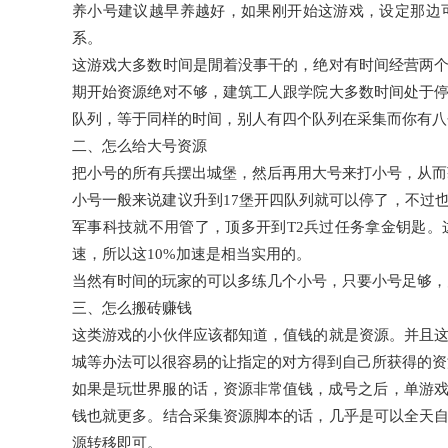
养小号建议越早养越好，如果刚开始这游戏，设定那边
系。
这游戏大多数时间是閒着没事干的，绝对有时间经营两
期开始资源绝对不够，建筑工人跟学院大多数时间处于
队列，等于同样的时间，别人有四个队列在采集而你有八
二、怎么给大号资源
把小号的所有兵摆出城堡，然后再用大号来打小号，从而
小号一般来说建议升到17堡开四队列就可以停了，不过
军事科技就不用管了，顶多开到T2兵过任务拿金钥匙
速，所以这10%加速是相当实用的。
当然有时间的玩家的可以多练几个小号，只要小号足够，
三、怎么搬砖赚钱
这类游戏的小伙伴应该都知道，值钱的就是资源。并且
城等办法可以很容易的让指定的对方得到自己所获得的资
如果是玩世界服的话，资源非常值钱，成号之后，单游戏
钱也就更多。结合采集资源脚本的话，几乎是可以全天
源转移即可。