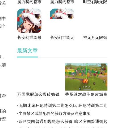
魔力契约都市
魔力契约都市
时空召唤无限
没关
幻想破解版
幻想最新版
钻石版
到中
四个
长安幻世绘最
长安幻世绘无
神无月无限钻
新版
限钻石版
石版
最新文章
定，
头加
万国觉醒怎么搬砖赚钱
香肠派对战斗岛皮城资
过牵
万国觉醒搬砖方法流程
源点如何获得 香肠派对
无期迷途狂厄特训第二期怎么玩 狂厄特训第二期
战斗岛皮城资源点攻略
赚的
玩法介绍
尘白禁区武器配件的获取方法及注意事项
行资
暗区突围普通钥匙链怎么获得-暗区突围普通钥匙