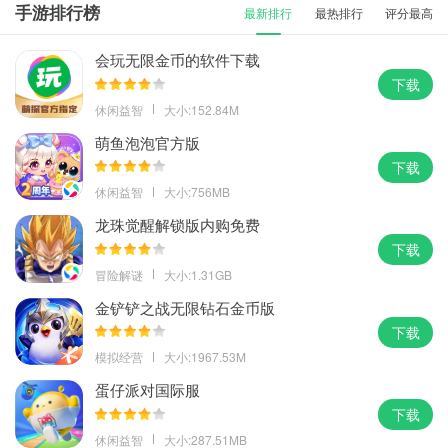
手游排行榜
最新排行
最热排行
评分最高
会玩无限金币的软件下载
下载
休闲益智
大小:152.84M
萌鱼泡泡官方版
下载
休闲益智
大小:756MB
龙珠觉醒解锁版内购免费
下载
冒险解谜
大小:1.31GB
金铲铲之战无限钻石金币版
下载
模拟经营
大小:1967.53M
蛋仔派对国际服
下载
休闲益智
大小:287.51MB