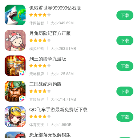
饥饿鲨世界999999钻石版
下载
休闲益智
大小:349.69M
月兔历险记官方正版
下载
模拟经营
大小:263.51MB
列王的纷争九游版
下载
策略棋牌
大小:125.88M
三国战纪内购版
下载
冒险解谜
大小:714.71MB
QQ飞车手游最新免费版下载
下载
体育竞技
大小:1.99GB
恐龙部落无敌解锁版