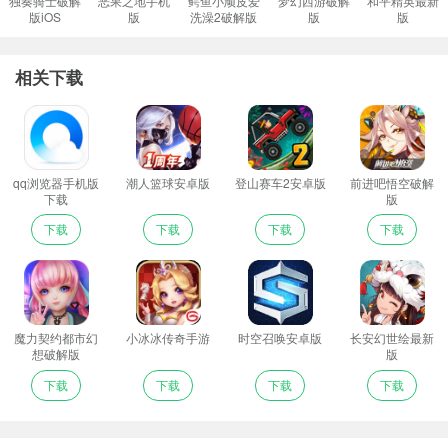
独奏骑士破解
恶果之地手机
鳄鱼小顽皮爱
梦幻西游破解
和平精英最新
版iOS
版
洗澡2破解版
版
版
相关下载
qq浏览器手机版
潮人篮球安卓版
登山赛车2安卓版
前进吧悟空破解
下载
版
下载
下载
下载
下载
魔力契约都市幻
小冰冰传奇手游
时空召唤安卓版
长安幻世绘最新
想破解版
版
下载
下载
下载
下载