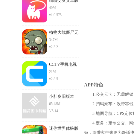
喵聊交友安卓版
40M
v1.0.575
植物大战僵尸无
限阳光版
347M
v2.3.2
CCTV手机电视
安卓版
21M
v2.8.5
APP特色
1.公交云卡：无需解锁
小肚皮旧版本
65.48M
2.扫码乘车：没带零钱，
V5.14
3.地图导航：GPS定位
4.定务：定制公交、网
迷你世界体验版
短，给乘客带来更为舒适