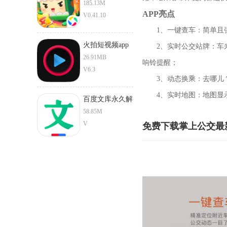
185.13M
APP亮点
V0.41.10
1、一键查车：简单且强
火拍短视频app
2、实时公交站牌：车来
安卓版
26.91MB
响铃提醒；
V6.3
3、动态换乘：去哪儿？
4、实时地图：地图显示
百度文库永久解
锁版app
58.85M
V
免费下载掌上公交最