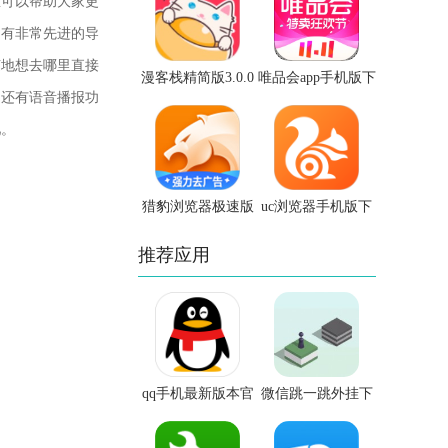
里可以帮助大家更
拥有非常先进的导
随地想去哪里直接
漫客栈精简版3.0.0
唯品会app手机版下
，还有语音播报功
载
吧。
猎豹浏览器极速版
uc浏览器手机版下
APP
载官方
推荐应用
qq手机最新版本官
微信跳一跳外挂下
方版
载