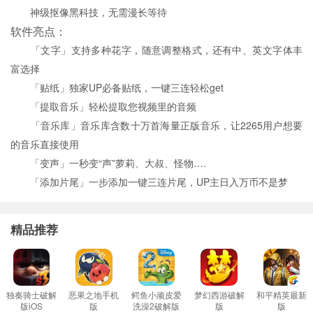
神级抠像黑科技，无需漫长等待
软件亮点：
「文字」支持多种花字，随意调整格式，还有中、英文字体丰
富选择
「贴纸」独家UP必备贴纸，一键三连轻松get
「提取音乐」轻松提取您视频里的音频
「音乐库」音乐库含数十万首海量正版音乐，让2265用户想要
的音乐直接使用
「变声」一秒变“声”萝莉、大叔、怪物….
「添加片尾」一步添加一键三连片尾，UP主日入万币不是梦
精品推荐
独奏骑士破解
恶果之地手机
鳄鱼小顽皮爱
梦幻西游破解
和平精英最新
版iOS
版
洗澡2破解版
版
版