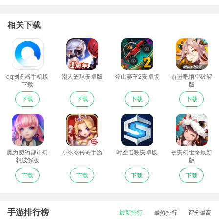
相关下载
qq浏览器手机版
潮人篮球安卓版
登山赛车2安卓版
前进吧悟空破解
下载
版
下载
下载
下载
下载
魔力契约都市幻
小冰冰传奇手游
时空召唤安卓版
长安幻世绘最新
想破解版
版
下载
下载
下载
下载
手游排行榜
最新排行
最热排行
评分最高