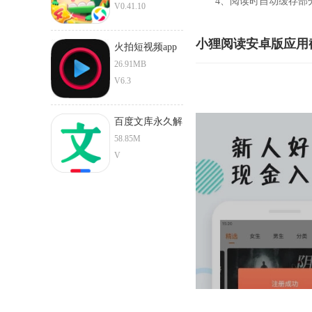
4、阅读时自动缓存部分
V0.41.10
小狸阅读安卓版应用
火拍短视频app
安卓版
26.91MB
V6.3
百度文库永久解
锁版app
58.85M
V