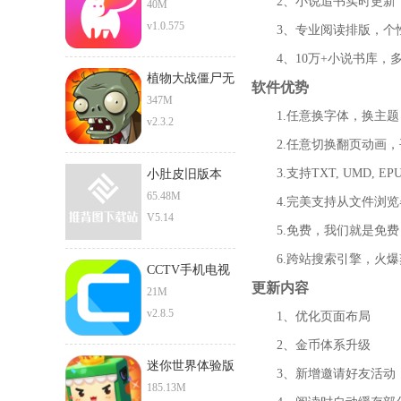
2、小说追书实时更新，
40M
v1.0.575
3、专业阅读排版，个性
4、10万+小说书库，多
植物大战僵尸无
软件优势
限阳光版
347M
1.任意换字体，换主题
v2.3.2
2.任意切换翻页动画，
3.支持TXT, UMD, 
小肚皮旧版本
65.48M
4.完美支持从文件浏览器打
V5.14
5.免费，我们就是免费
6.跨站搜索引擎，火爆
CCTV手机电视
更新内容
安卓版
21M
v2.8.5
1、优化页面布局
2、金币体系升级
迷你世界体验版
3、新增邀请好友活动
185.13M