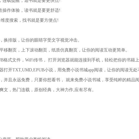
连载提醒，追书就是要更快点!
操作体验，读书就是要更舒适!
维度搜索，找书就是要方便点!
，换排版，让你的眼睛字受文字视觉冲击。
平移翻页，上下滚动翻页，纸质仿真翻页，让你的阅读互动更简单。
EPUB格式文件，WiFi传书， 打开浏览器就能连接到手机，轻松把你的书籍上
开TXT,UMD,EPUB小说，用免费小说书城app阅读，让你的阅读无处
，并且永远免费，只要你想看书， 就来免费小说书城，享受纯粹的精品
爽文，热门连载，原创经典，大神力作,应有尽有。