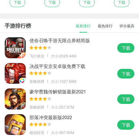
下载
下载
下载
下载
手游排行榜
最新排行
最热排行
评分最高
使命召唤手游无限点券精简版
下载
飞行射击
大小:2029.44M
决战平安京安卓版免费下载
下载
策略棋牌
大小:1527.69M
豪华曹魏传解锁版最新2021
下载
策略棋牌
大小:257.97M
部落冲突最新版2022
下载
模拟经营
大小:367.93M