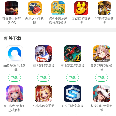
独奏骑士破解
恶果之地手机
鳄鱼小顽皮爱
梦幻西游破解
和平精英最新
版iOS
版
洗澡2破解版
版
版
相关下载
qq浏览器手机版
潮人篮球安卓版
登山赛车2安卓版
前进吧悟空破解
下载
版
下载
下载
下载
下载
魔力契约都市幻
小冰冰传奇手游
时空召唤安卓版
长安幻世绘最新
想破解版
版