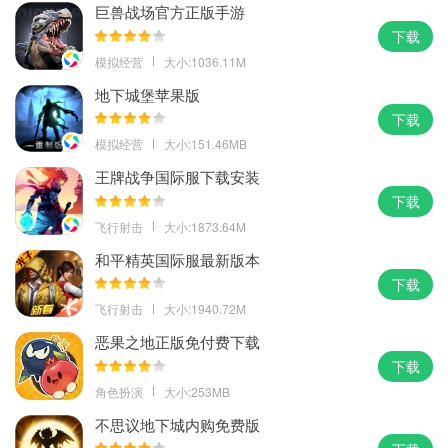
巨兽战场官方正版手游
下载
模拟经营
大小:1036.11M
地下城堡苹果版
下载
模拟经营
大小:151.46MB
王牌战争国际服下载安装
下载
飞行射击
大小:1873.64M
和平精英国际服最新版本
下载
飞行射击
大小:1940.72M
恶果之地正版免付费下载
下载
角色扮演
大小:253MB
不思议地下城内购免费版