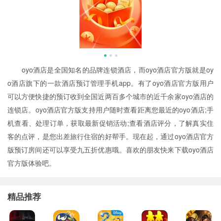
oyo酒店是全国知名的品牌连锁酒店，而oyo酒店官方版就是oy
o酒店旗下的一款酒店预订管理手机app。有了oyo酒店官方版用户
可以方便快捷的预订收到全国近两百多个城市的近千余家oyo酒店的
连锁店。oyo酒店官方版支持用户随时查看距离您最近的oyo酒店;手
机查看、处理订单，获取最新促销活动;查看酒店评分，了解真实住
客的点评，是您出差旅行住宿的好帮手。现在起，通过oyo酒店官方
版预订房间还可以享受九五折优惠哦。喜欢的朋友快来下载oyo酒店
官方版体验吧。
精品推荐