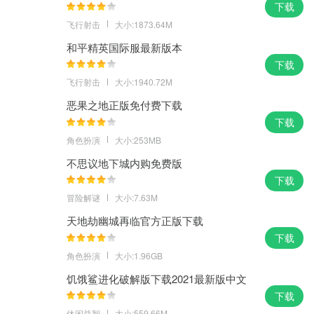
下载
飞行射击
大小:1873.64M
和平精英国际服最新版本
下载
飞行射击
大小:1940.72M
恶果之地正版免付费下载
下载
角色扮演
大小:253MB
不思议地下城内购免费版
下载
冒险解谜
大小:7.63M
天地劫幽城再临官方正版下载
下载
角色扮演
大小:1.96GB
饥饿鲨进化破解版下载2021最新版中文
版
下载
休闲益智
大小:559.66M