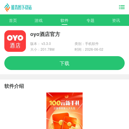
首页
游戏
软件
专题
资讯
oyo酒店官方
版本： v3.3.0
类别：手机软件
大小：201.78M
时间：2026-06-02
下载
软件介绍