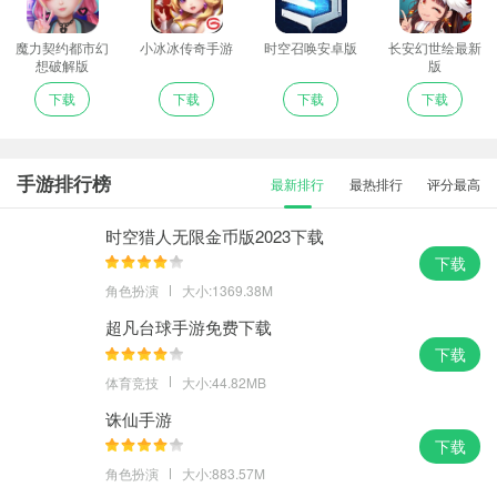
魔力契约都市幻
小冰冰传奇手游
时空召唤安卓版
长安幻世绘最新
想破解版
版
下载
下载
下载
下载
手游排行榜
最新排行
最热排行
评分最高
时空猎人无限金币版2023下载
下载
角色扮演
大小:1369.38M
超凡台球手游免费下载
下载
体育竞技
大小:44.82MB
诛仙手游
下载
角色扮演
大小:883.57M