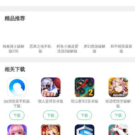
精品推荐
独奏骑士破解
恶果之地手机
鳄鱼小顽皮爱
梦幻西游破解
和平精英最新
版iOS
版
洗澡2破解版
版
版
相关下载
qq浏览器手机版
潮人篮球安卓版
登山赛车2安卓版
前进吧悟空破解
下载
版
下载
下载
下载
下载