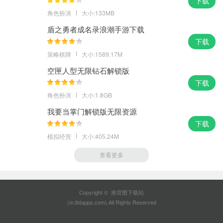
下载
角色扮演
大小:133MB
盾之勇者成名录浪潮手游下载
下载
策略棋牌
大小:1589.17M
空匣人型无限钻石解锁版
下载
角色扮演
大小:1.8GB
我要当掌门解锁版无限资源
下载
模拟经营
大小:405.24M
查看更多
Copyright © 推背图下载站
(m.tbtapps.com).All Rights Reserved