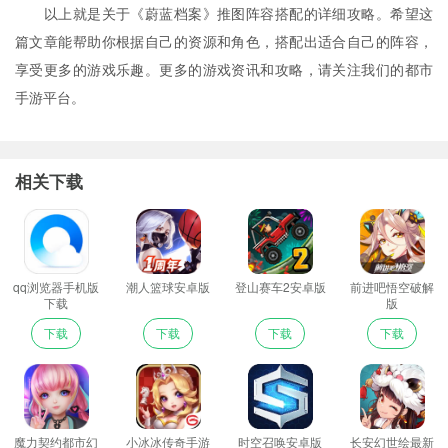
以上就是关于《蔚蓝档案》推图阵容搭配的详细攻略。希望这
篇文章能帮助你根据自己的资源和角色，搭配出适合自己的阵容，
享受更多的游戏乐趣。更多的游戏资讯和攻略，请关注我们的都市
手游平台。
相关下载
qq浏览器手机版
潮人篮球安卓版
登山赛车2安卓版
前进吧悟空破解
下载
版
下载
下载
下载
下载
魔力契约都市幻
小冰冰传奇手游
时空召唤安卓版
长安幻世绘最新