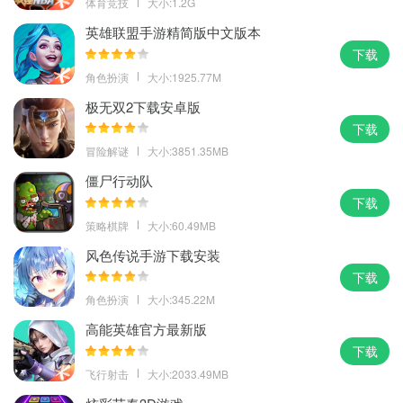
体育竞技
大小:1.2G
英雄联盟手游精简版中文版本
下载
角色扮演
大小:1925.77M
极无双2下载安卓版
下载
冒险解谜
大小:3851.35MB
僵尸行动队
下载
策略棋牌
大小:60.49MB
风色传说手游下载安装
下载
角色扮演
大小:345.22M
高能英雄官方最新版
下载
飞行射击
大小:2033.49MB