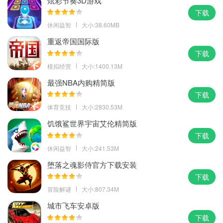
炫彩节奏3D游戏
下载
休闲益智
大小:38.60MB
重返帝国国际版
下载
模拟经营
大小:1400.13M
最强NBA内购精简版
下载
体育竞技
大小:2830.53M
饥饿鲨世界宇宙艾伦精简版
下载
休闲益智
大小:241.53M
堕落之魂影侍官方下载安装
下载
冒险解谜
大小:807.34M
城市飞车安卓版
下载