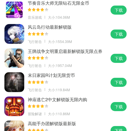
节奏音乐大师无限钻石无限金币
下载
音乐游戏
大小:104.06M
风云岛行动最新解锁版
下载
飞行射击
大小:1554.39M
王牌战争文明重启最新解锁版无限点券
下载
飞行射击
大小:1957.04M
末日家园R计划无限货币
下载
飞行射击
大小:119.84M
神庙逃亡2中文解锁版无限内购
下载
冒险解谜
大小:110.86M
高能手办团解锁版最新版
下载