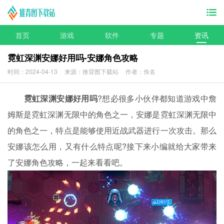
首页
游戏
软件
专题
资讯
霓虹深渊安娜好用吗-安娜角色攻略
时间：2024-04-13
来源：推背图下载站
作者：佚名
霓虹深渊安娜好用吗
?想必很多小伙伴都知道游戏中詹
姆斯是霓虹深渊无限中的角色之一，安娜是霓虹深渊无限中
的角色之一，特点是能够使用近战武器进行一次攻击。那么
安娜该怎么用，又有什么特点呢?接下来小编就给大家带来
了安娜角色攻略，一起来看看吧。