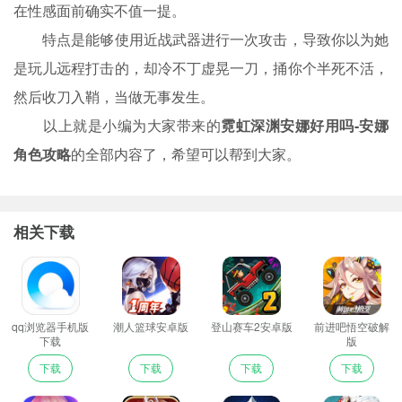
在性感面前确实不值一提。
特点是能够使用近战武器进行一次攻击，导致你以为她
是玩儿远程打击的，却冷不丁虚晃一刀，捅你个半死不活，
然后收刀入鞘，当做无事发生。
以上就是小编为大家带来的
霓虹深渊安娜好用吗-安娜
角色攻略
的全部内容了，希望可以帮到大家。
相关下载
qq浏览器手机版
潮人篮球安卓版
登山赛车2安卓版
前进吧悟空破解
下载
版
下载
下载
下载
下载