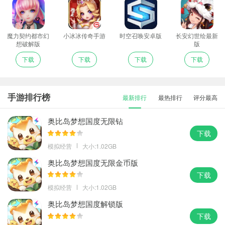
魔力契约都市幻
小冰冰传奇手游
时空召唤安卓版
长安幻世绘最新
想破解版
版
下载
下载
下载
下载
手游排行榜
最新排行
最热排行
评分最高
奥比岛梦想国度无限钻
下载
模拟经营
大小:1.02GB
奥比岛梦想国度无限金币版
下载
模拟经营
大小:1.02GB
奥比岛梦想国度解锁版
下载