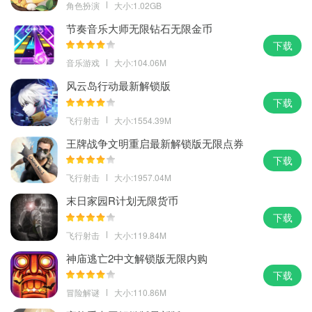
角色扮演
大小:1.02GB
节奏音乐大师无限钻石无限金币
下载
音乐游戏
大小:104.06M
风云岛行动最新解锁版
下载
飞行射击
大小:1554.39M
王牌战争文明重启最新解锁版无限点券
下载
飞行射击
大小:1957.04M
末日家园R计划无限货币
下载
飞行射击
大小:119.84M
神庙逃亡2中文解锁版无限内购
下载
冒险解谜
大小:110.86M