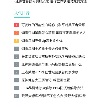
枝头馥一览
迷你世界如何驯服恐龙 迷你世界驯服恐龙的方法
人气排行
1
可复制的万能空白昵称（和平精英王者荣耀
2
能用的空白名字）
烟雨江湖翠翠怎么获得 烟雨江湖翠翠怎么入
3
队
烟雨江湖充值vip需要多少钱
4
烟雨江湖手游新手每天必做事项
5
暴走英雄坛目前所有外功绝学有哪些优缺点
6
原神蒙德温泉节蒂玛乌斯热梗含义是什么
7
王者荣耀2020李信世冠皮肤首周多少钱
8
原神健忘大王历险记6幅壁画位置
9
FF14防沉迷怎么解除 FF14防沉迷解除办法
10
荒野大镖客2登陆不了怎么办 荒野大镖客2登
陆不了解决方法