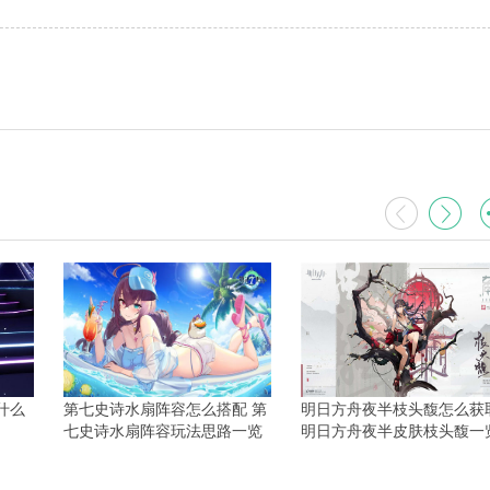
什么
第七史诗水扇阵容怎么搭配 第
明日方舟夜半枝头馥怎么获
七史诗水扇阵容玩法思路一览
明日方舟夜半皮肤枝头馥一