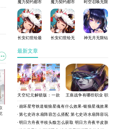
魔力契约都市
魔力契约都市
时空召唤无限
幻想破解版
幻想最新版
钻石版
长安幻世绘最
长安幻世绘无
神无月无限钻
新版
限钻石版
石版
最新文章
天空纪元解锁版：一款
王座战争有哪些职业 职
东方幻想的社交
业介绍攻略
崩坏星穹铁道银狼星魂有什么效果-银狼星魂效果
取
迷你世界如何驯服恐龙 迷你世
崩坏星穹铁道古老的钱币怎么
MMORPG手游
览
界驯服恐龙的方法
获得-崩坏星穹铁道古老的钱币
一览
第七史诗水扇阵容怎么搭配 第七史诗水扇阵容玩
获取方法攻略
法思路一览
明日方舟夜半枝头馥怎么获取 明日方舟夜半皮肤