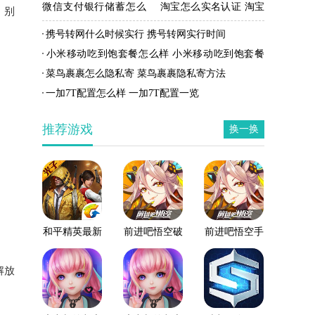
微信支付银行储蓄怎么
淘宝怎么实名认证 淘宝
，别
开通 微信支付银行储蓄
实名认证方法
携号转网什么时候实行 携号转网实行时间
开通方法
小米移动吃到饱套餐怎么样 小米移动吃到饱套餐
资费
菜鸟裹裹怎么隐私寄 菜鸟裹裹隐私寄方法
一加7T配置怎么样 一加7T配置一览
推荐游戏
换一换
和平精英最新
前进吧悟空破
前进吧悟空手
版
解版
游
解放