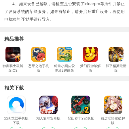
4、如果设备已越狱，请检查是否安装了iclearpro等插件并禁止
了设备系统的某些服务，如果有禁止，请开启后重启设备，再使用
电脑端的PP助手进行导入。
精品推荐
独奏骑士破解
恶果之地手机
鳄鱼小顽皮爱
梦幻西游破解
和平精英最新
版iOS
版
洗澡2破解版
版
版
相关下载
qq浏览器手机版
潮人篮球安卓版
登山赛车2安卓版
前进吧悟空破解
下载
版