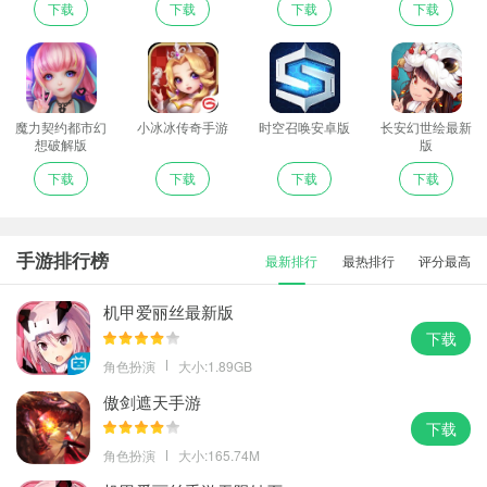
下载
下载
下载
下载
魔力契约都市幻
小冰冰传奇手游
时空召唤安卓版
长安幻世绘最新
想破解版
版
下载
下载
下载
下载
手游排行榜
最新排行
最热排行
评分最高
机甲爱丽丝最新版
下载
角色扮演
大小:1.89GB
傲剑遮天手游
下载
角色扮演
大小:165.74M