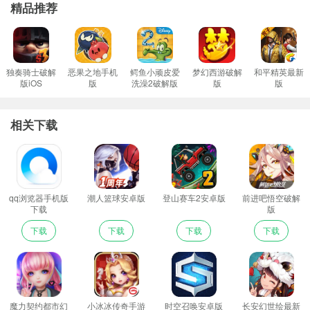
精品推荐
独奏骑士破解
恶果之地手机
鳄鱼小顽皮爱
梦幻西游破解
和平精英最新
版iOS
版
洗澡2破解版
版
版
相关下载
qq浏览器手机版
潮人篮球安卓版
登山赛车2安卓版
前进吧悟空破解
下载
版
下载
下载
下载
下载
魔力契约都市幻
小冰冰传奇手游
时空召唤安卓版
长安幻世绘最新