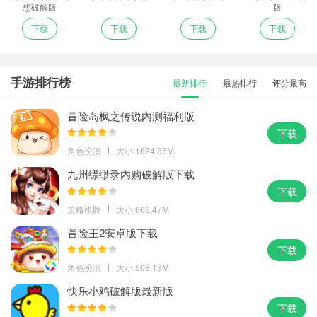
想破解版
版
下载
下载
下载
下载
手游排行榜
最新排行
最热排行
评分最高
冒险岛枫之传说内测福利版
下载
角色扮演
大小:1624.85M
九州缥缈录内购破解版下载
下载
策略棋牌
大小:666.47M
冒险王2安卓版下载
下载
角色扮演
大小:508.13M
快乐小鸡破解版最新版
下载