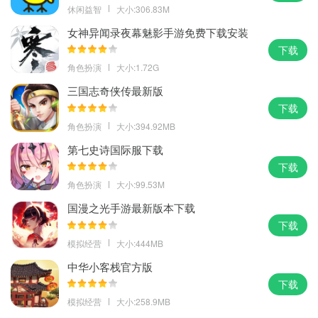
休闲益智
大小:306.83M
女神异闻录夜幕魅影手游免费下载安装
下载
角色扮演
大小:1.72G
三国志奇侠传最新版
下载
角色扮演
大小:394.92MB
第七史诗国际服下载
下载
角色扮演
大小:99.53M
国漫之光手游最新版本下载
下载
模拟经营
大小:444MB
中华小客栈官方版
下载
模拟经营
大小:258.9MB