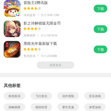
冒险王2腾讯版
下载
休闲益智
大小:508.13M
影之诗解锁版无限金币
下载
策略棋牌
大小:69.9mb
黑暗光年最新版下载
下载
角色扮演
大小:233MB
查看更多
其他标签
角色扮演
飞行射击
动作冒险
音乐游戏
策略棋牌
模拟经营
赛车竞速
体育游戏