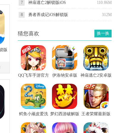
7
神庙逃亡2解锁版iOS
110.86M
8
勇者养成记iOS解锁版
312M
猜您喜欢
换一换
锁版
M
QQ飞车手游官方
伊洛纳安卓版
神庙逃亡2安卓版
正版
鳄鱼小顽皮爱洗
梦幻西游破解版
王者荣耀最新版
澡2安卓版