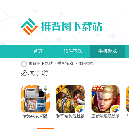
首页
软件下载
手机游戏
推背图下载站
>
手机游戏
> 休闲益智
必玩手游
伊洛纳安卓版
和平精英最新版
王者荣耀最新版