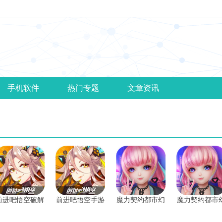
手机软件
热门专题
文章资讯
前进吧悟空破解
前进吧悟空手游
魔力契约都市幻
魔力契约都市
版
想破解版
想最新版