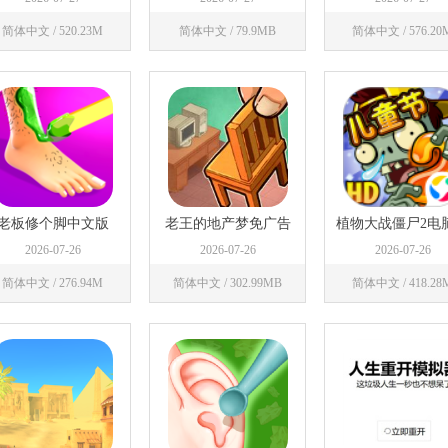
简体中文 / 520.23M
简体中文 / 79.9MB
简体中文 / 576.20
立即下载
立即下载
立即下载
老板修个脚中文版
老王的地产梦免广告
植物大战僵尸2电
2026-07-26
2026-07-26
2026-07-26
简体中文 / 276.94M
简体中文 / 302.99MB
简体中文 / 418.28
立即下载
立即下载
立即下载