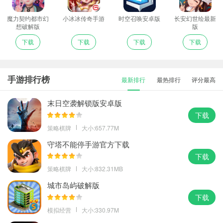
魔力契约都市幻
小冰冰传奇手游
时空召唤安卓版
长安幻世绘最新
想破解版
版
下载
下载
下载
下载
手游排行榜
最新排行
最热排行
评分最高
末日空袭解锁版安卓版
下载
策略棋牌
大小:657.77M
守塔不能停手游官方下载
下载
策略棋牌
大小:832.31MB
城市岛屿破解版
下载
模拟经营
大小:330.97M