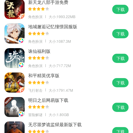
新天龙八部手游免费
下载
角色扮演
大小:1993.22MB
地城邂逅记忆憧憬国服版
下载
角色扮演
大小:1087.3M
诛仙福利版
下载
角色扮演
大小:717.72M
和平精英优享版
下载
飞行射击
大小:1791.47M
明日之后网易版下载
下载
冒险解谜
大小:1.80GB
无尽噩梦诡监狱最新版下载
下载