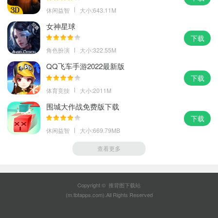
休闲益智
大小:643.11M
女神星球
下载
角色扮演
大小:322.55M
QQ飞车手游2022最新版
下载
体育竞技
大小:2011M
围城大作战免费版下载
下载
休闲益智
大小:669.79MB
查看更多
Copyright © 推背图下载站
(m.tbtapps.com).All Rights Reserved