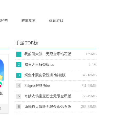
拟经营
赛车竞速
体育游戏
手游TOP榜
1
我的熊大熊二无限金币钻石版
139MB
2
咸鱼之王解锁版ios
5.4M
3
鳄鱼小顽皮爱洗澡2解锁版
146.18MB
4
Phigros解锁版ios
711.48MB
版
5
奇妙农场宝宝巴士无限金币版
53.49MB
6
汤姆猫大冒险无限金币钻石版
283.88MB
M