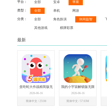
平台：
全部
安卓
苹果
类型：
全部
单机
网游
分类：
全部
角色扮演
休闲益智
其他游戏
棋牌彩票
最新
贪吃蛇大作战精简版无
我的小宇宙解锁版无限
限长
资源
2026-06-16
2026-06-16
简体中文 / 251M
简体中文 / 57.63M