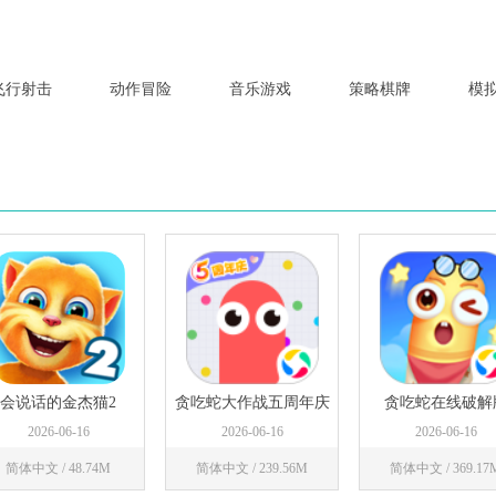
飞行射击
动作冒险
音乐游戏
策略棋牌
模
会说话的金杰猫2
贪吃蛇大作战五周年庆
贪吃蛇在线破解
下载3d
2026-06-16
2026-06-16
2026-06-16
简体中文 / 48.74M
简体中文 / 239.56M
简体中文 / 369.17