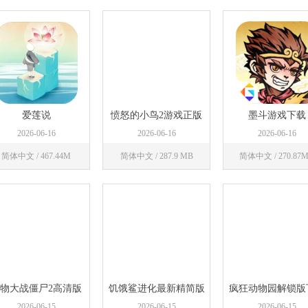
立即下载
立即下载
立即下载
爱莲说
愤怒的小鸟2游戏正版
墨斗游戏下载
下载
2026-06-16
2026-06-16
2026-06-16
简体中文 / 467.44M
简体中文 / 287.9 MB
简体中文 / 270.87
立即下载
立即下载
立即下载
物大战僵尸2高清版
饥饿鲨进化最新精简版
疯狂动物园解锁版
免费下载
2026-06-15
2026-06-15
2026-06-15