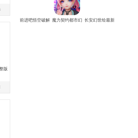
B
前进吧悟空破解
魔力契约都市幻
长安幻世绘最新
版
想破解版
版
整版
M