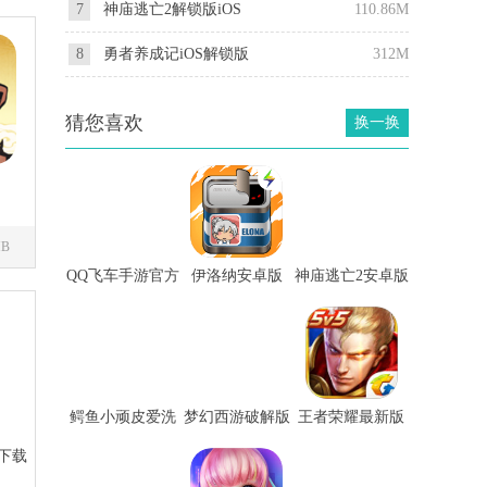
7
神庙逃亡2解锁版iOS
110.86M
8
勇者养成记iOS解锁版
312M
猜您喜欢
换一换
MB
QQ飞车手游官方
伊洛纳安卓版
神庙逃亡2安卓版
正版
鳄鱼小顽皮爱洗
梦幻西游破解版
王者荣耀最新版
澡2安卓版
下载