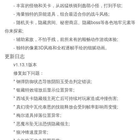
- 丰富的怪物和关卡，从凶猛铁骑到蠢萌小怪，打到手软;
- 海量独特的异能道具，组合最适合你的战斗风格;
- 随机关卡，隐藏房间、秘密商店、隐藏boss等各色地牢元素等
你来探索;
- 辅助索敌，不怕手残，前所未有的顺畅动作游戏体验;
- 独特的像素3D风格和全程逐帧手绘的细腻动画。
更新日志
v1.13.1版本
修复如下问题：
* 钢弹防御状态导致阴阳玉受击判定错误;
* 银藏特效缩放后显示位置异常;
* 西域关卡隐藏领主死亡后可持续对玩家造成冲撞伤害;
* 真幻境中瓦伦泰恩的技能释放会受到帧率影响而变慢;
* 梅尔道具掉落位置异常;
* 恶魔吊坠无法恐惧隐藏领主;
* 狼冲锋速度异常;