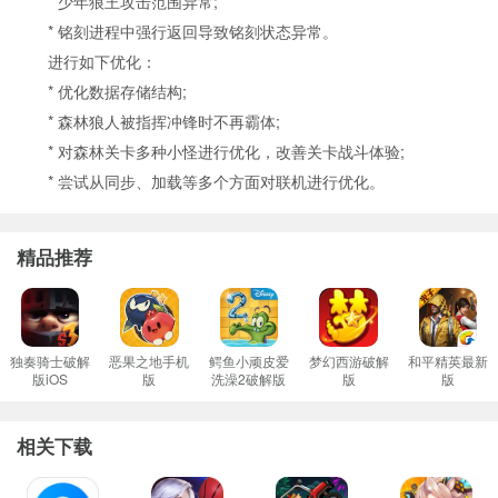
* 少年狼王攻击范围异常;
* 铭刻进程中强行返回导致铭刻状态异常。
进行如下优化：
* 优化数据存储结构;
* 森林狼人被指挥冲锋时不再霸体;
* 对森林关卡多种小怪进行优化，改善关卡战斗体验;
* 尝试从同步、加载等多个方面对联机进行优化。
精品推荐
独奏骑士破解
恶果之地手机
鳄鱼小顽皮爱
梦幻西游破解
和平精英最新
版iOS
版
洗澡2破解版
版
版
相关下载