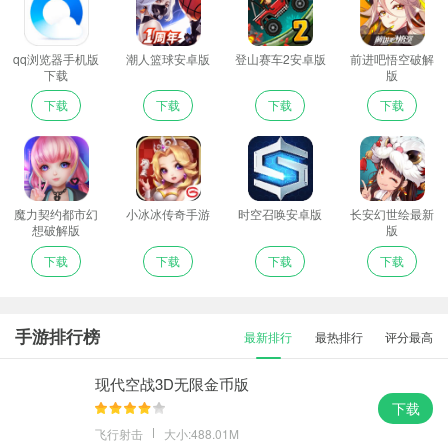
qq浏览器手机版
潮人篮球安卓版
登山赛车2安卓版
前进吧悟空破解
下载
版
下载
下载
下载
下载
魔力契约都市幻
小冰冰传奇手游
时空召唤安卓版
长安幻世绘最新
想破解版
版
下载
下载
下载
下载
手游排行榜
最新排行
最热排行
评分最高
现代空战3D无限金币版
下载
飞行射击
大小:488.01M