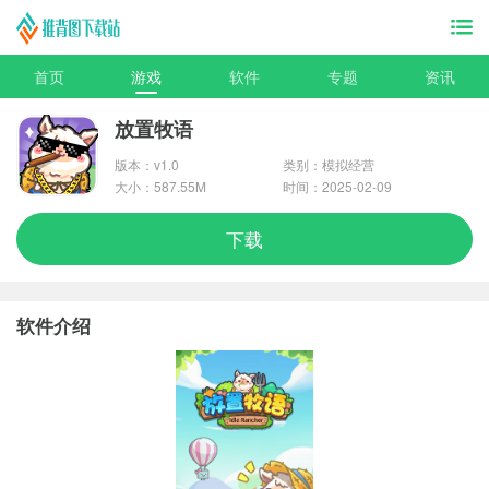
首页
游戏
软件
专题
资讯
放置牧语
版本：v1.0
类别：模拟经营
大小：587.55M
时间：2025-02-09
下载
软件介绍