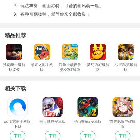
2、玩法丰富，画面独特，可爱的画风萌一脸。
3、各种奇葩物种，就等你来全部收集！
精品推荐
独奏骑士破解
恶果之地手机
鳄鱼小顽皮爱
梦幻西游破解
和平精英最新
版iOS
版
洗澡2破解版
版
版
相关下载
qq浏览器手机版
潮人篮球安卓版
登山赛车2安卓版
前进吧悟空破解
下载
版
下载
下载
下载
下载