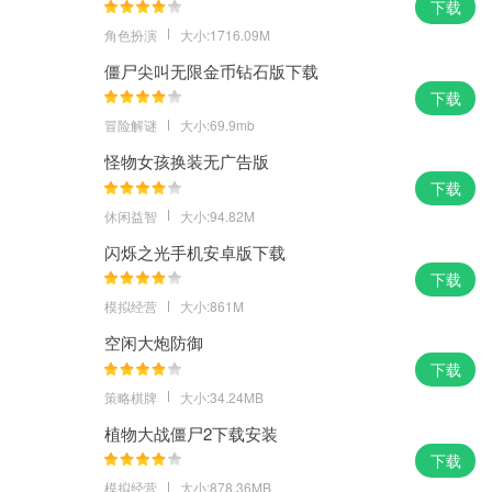
下载
角色扮演
大小:1716.09M
僵尸尖叫无限金币钻石版下载
下载
冒险解谜
大小:69.9mb
怪物女孩换装无广告版
下载
休闲益智
大小:94.82M
闪烁之光手机安卓版下载
下载
模拟经营
大小:861M
空闲大炮防御
下载
策略棋牌
大小:34.24MB
植物大战僵尸2下载安装
下载
模拟经营
大小:878.36MB