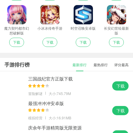
魔力契约都市幻
小冰冰传奇手游
时空召唤安卓版
长安幻世绘最新
想破解版
版
下载
下载
下载
下载
手游排行榜
最新排行
最热排行
评分最高
三国战纪官方正版下载
下载
冒险解谜
大小:745.79M
最强冲冲冲安卓版
下载
模拟经营
大小:16.91MB
庆余年手游精简版无限资源