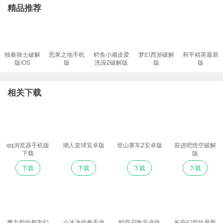
精品推荐
独奏骑士破解
恶果之地手机
鳄鱼小顽皮爱
梦幻西游破解
和平精英最新
版iOS
版
洗澡2破解版
版
版
相关下载
qq浏览器手机版
潮人篮球安卓版
登山赛车2安卓版
前进吧悟空破解
下载
版
下载
下载
下载
下载
魔力契约都市幻
小冰冰传奇手游
时空召唤安卓版
长安幻世绘最新