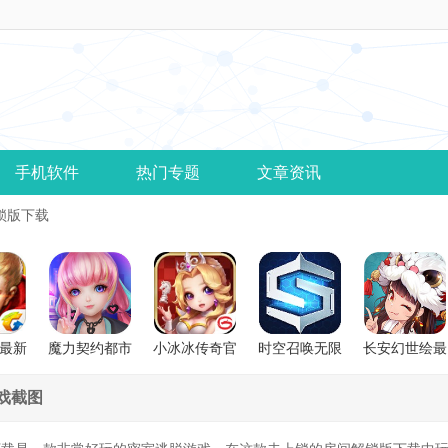
手机软件
热门专题
文章资讯
锁版下载
最新
魔力契约都市
小冰冰传奇官
时空召唤无限
长安幻世绘最
幻想最新版
方正版
钻石版
新版
戏截图