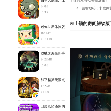
植物大战僵尸无
于你的3D移动密室逃生！
限阳光版
347M
4、益智放松：非联网状
v2.3.2
未上锁的房间解锁版
迷你世界体验版
185.13M
V0.41.10
盗贼之海最新手
机版
94.28MB
v1.0.0
和平精英无限点
券版
1.62GB
V1.4.6
口袋妖怪漆黑的