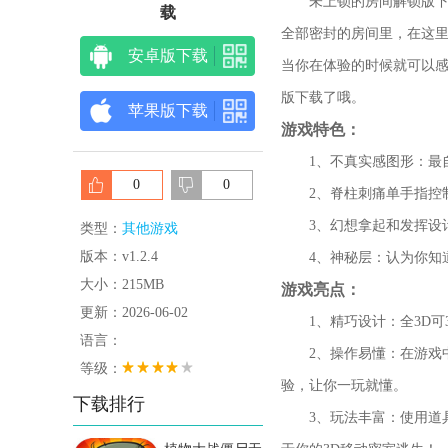
未上锁的房间解锁版下载
载
全部密封的房间里，在这
安卓版下载
当你在体验的时候就可以
版下载了哦。
苹果版下载
游戏特色：
1、不真实感图形：最自
0
0
2、脊柱刺痛单手指控制
3、幻想拿起和发挥设计
类型：
其他游戏
版本：v1.2.4
4、神秘层：认为你知道
大小：215MB
游戏亮点：
更新：2026-06-02
1、精巧设计：全3D可3
语言：
2、操作易懂：在游戏中
等级：
验，让你一玩就懂。
下载排行
3、玩法丰富：使用道具