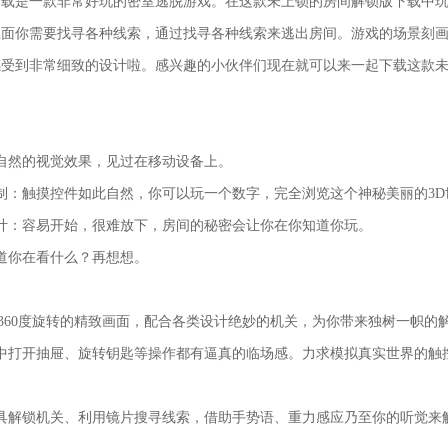
是一款非常好玩的密室逃脱游戏。在这款未上锁的房间解锁版下载中玩
里面你需要找寻各种线索，通过找寻各种线索来逃出房间。游戏的场景刻
感受到非常细致的设计啦。感兴趣的小伙伴们现在就可以来一起下载这款
然的视觉效果，见过在移动设备上。
：触摸控件如此自然，你可以玩一个数字，完全浏览这个神秘美丽的3D
：容易开始，很难放下，房间的秘密会让你在你知道你玩。
你在看什么？再想想。
60度旋转的精致画面，配合各类设计绝妙的机关，为你带来独树一帜的
打开抽屉、旋转钥匙等操作都有逼真的临场感。力求模拟真实世界的触
解锁机关、利用镜片搜寻线索，借助手势语、重力感应乃至你的听觉来