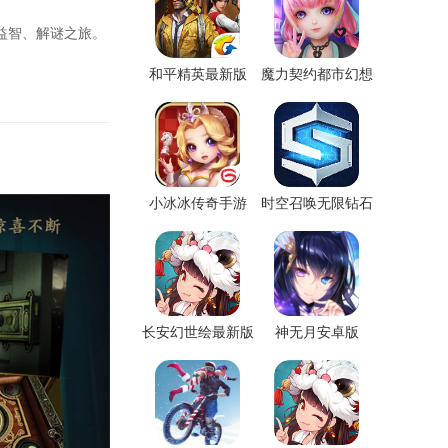
益智、解谜之旅。
和平精英最新版
魔力契约都市幻想
最新版
小冰冰传奇手游
时空召唤无限钻石
版
长安幻世绘最新版
神无月安卓版