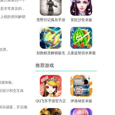
家们将来到一个
画是非常真实的，
未上锁的房间解锁
荒野日记孤岛手游
笑狂沙安卓版
安卓版
世界。
别跑精灵解锁版无
儿童益智切水果最
限钻石
新版app下载
推荐游戏
解谜体验。
控设计和交互体
QQ飞车手游官方正
伊洛纳安卓版
解决谜题，开启属
版