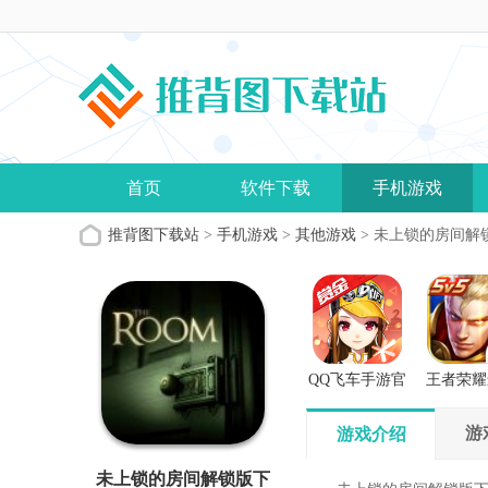
首页
软件下载
手机游戏
推背图下载站
>
手机游戏
>
其他游戏
> 未上锁的房间解
QQ飞车手游官
王者荣耀
方正版
版
游
游戏介绍
未上锁的房间解锁版下