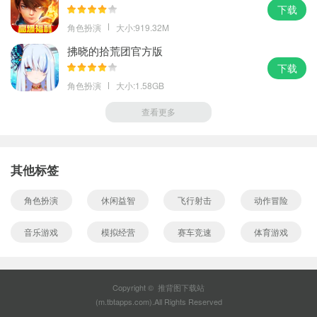
下载
角色扮演
大小:919.32M
拂晓的拾荒团官方版
下载
角色扮演
大小:1.58GB
查看更多
其他标签
角色扮演
休闲益智
飞行射击
动作冒险
音乐游戏
模拟经营
赛车竞速
体育游戏
Copyright © 推背图下载站
(m.tbtapps.com).All Rights Reserved