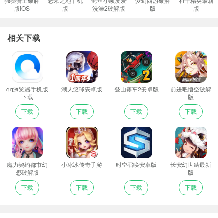
独奏骑士破解
恶果之地手机
鳄鱼小顽皮爱
梦幻西游破解
和平精英最新
版iOS
版
洗澡2破解版
版
版
相关下载
qq浏览器手机版
潮人篮球安卓版
登山赛车2安卓版
前进吧悟空破解
下载
版
下载
下载
下载
下载
魔力契约都市幻
小冰冰传奇手游
时空召唤安卓版
长安幻世绘最新
想破解版
版
下载
下载
下载
下载