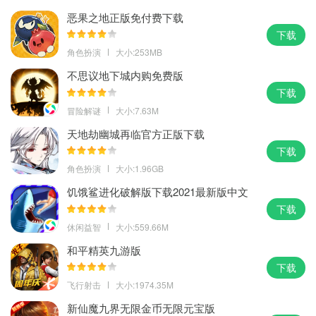
恶果之地正版免付费下载
下载
角色扮演
大小:253MB
不思议地下城内购免费版
下载
冒险解谜
大小:7.63M
天地劫幽城再临官方正版下载
下载
角色扮演
大小:1.96GB
饥饿鲨进化破解版下载2021最新版中文
版
下载
休闲益智
大小:559.66M
和平精英九游版
下载
飞行射击
大小:1974.35M
新仙魔九界无限金币无限元宝版