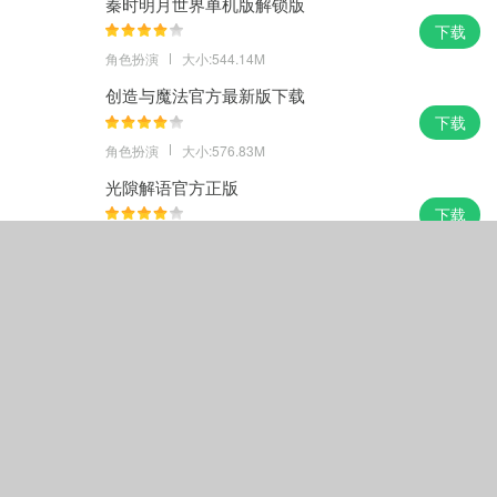
秦时明月世界单机版解锁版
下载
角色扮演
大小:544.14M
创造与魔法官方最新版下载
下载
角色扮演
大小:576.83M
光隙解语官方正版
下载
角色扮演
大小:1129.86M
查看更多
其他标签
角色扮演
休闲益智
动作冒险
音乐游戏
策略棋牌
模拟经营
赛车竞速
体育游戏