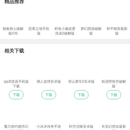
精品推荐
独奏骑士破解
恶果之地手机
鳄鱼小顽皮爱
梦幻西游破解
和平精英最新
版iOS
版
洗澡2破解版
版
版
相关下载
qq浏览器手机版
潮人篮球安卓版
登山赛车2安卓版
前进吧悟空破解
下载
版
下载
下载
下载
下载
魔力契约都市幻
小冰冰传奇手游
时空召唤安卓版
长安幻世绘最新