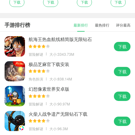
下载
下载
下载
下载
手游排行榜
最新排行
最热排行
评分最高
航海王热血航线精简版无限钻石
下载
冒险解谜
大小:3343.73M
极品芝麻官下载安装
下载
角色扮演
大小:838.14M
幻想像素世界安卓版
下载
冒险解谜
大小:90.97M
火柴人战争遗产无限钻石下载
下载
冒险解谜
大小:96.3M