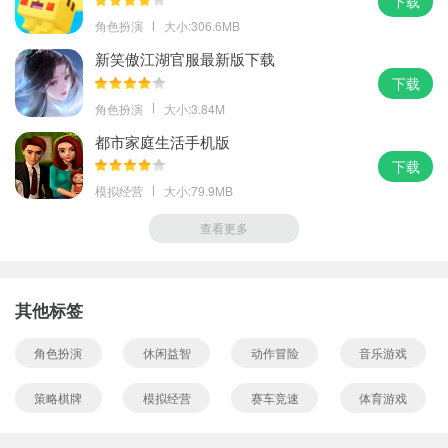
下载
角色扮演
大小:306.6MB
新笑傲江湖官服最新版下载
下载
角色扮演
大小:3.84M
都市家庭生活手机版
下载
模拟经营
大小:79.9MB
查看更多
其他标签
角色扮演
休闲益智
动作冒险
音乐游戏
策略棋牌
模拟经营
赛车竞速
体育游戏