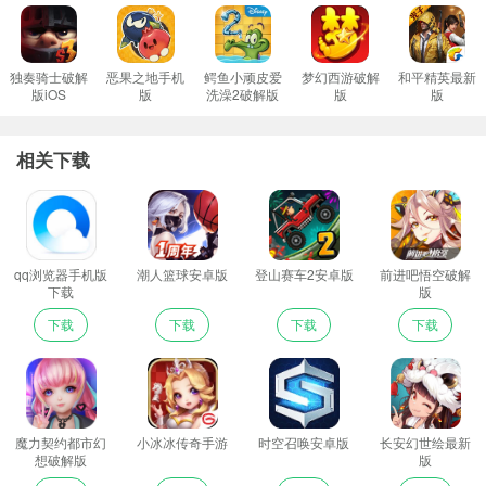
独奏骑士破解
恶果之地手机
鳄鱼小顽皮爱
梦幻西游破解
和平精英最新
版iOS
版
洗澡2破解版
版
版
相关下载
qq浏览器手机版
潮人篮球安卓版
登山赛车2安卓版
前进吧悟空破解
下载
版
下载
下载
下载
下载
魔力契约都市幻
小冰冰传奇手游
时空召唤安卓版
长安幻世绘最新
想破解版
版