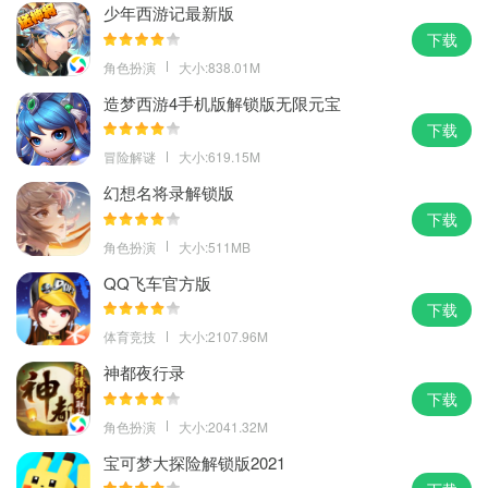
少年西游记最新版
下载
角色扮演
大小:838.01M
造梦西游4手机版解锁版无限元宝
下载
冒险解谜
大小:619.15M
幻想名将录解锁版
下载
角色扮演
大小:511MB
QQ飞车官方版
下载
体育竞技
大小:2107.96M
神都夜行录
下载
角色扮演
大小:2041.32M
宝可梦大探险解锁版2021